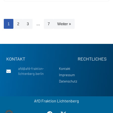
1
2
3
…
7
Weiter »
KONTAKT
RECHTLICHES
afd@afd-fraktion-
Kontakt
lichtenberg.berlin
Impressum
Datenschutz
AfD Fraktion Lichtenberg