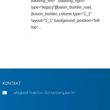
padding_left=““ padding_right=““
type=“legacy“][fusion_builder_row]
[fusion_builder_column type=“1_1″
layout=“1_1″ background_position=“left
top“…
KONTAKT
afd@afd-fraktion-lichtenberg.berlin