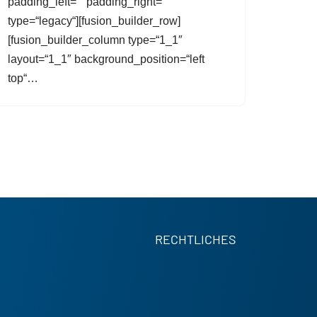
padding_left=““ padding_right=““
type=“legacy“][fusion_builder_row]
[fusion_builder_column type=“1_1″
layout=“1_1″ background_position=“left
top“…
RECHTLICHES