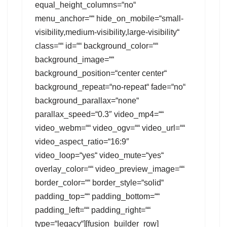
equal_height_columns=“no“
menu_anchor=““ hide_on_mobile=“small-
visibility,medium-visibility,large-visibility“
class=““ id=““ background_color=““
background_image=““
background_position=“center center“
background_repeat=“no-repeat“ fade=“no“
background_parallax=“none“
parallax_speed=“0.3″ video_mp4=““
video_webm=““ video_ogv=““ video_url=““
video_aspect_ratio=“16:9″
video_loop=“yes“ video_mute=“yes“
overlay_color=““ video_preview_image=““
border_color=““ border_style=“solid“
padding_top=““ padding_bottom=““
padding_left=““ padding_right=““
type=“legacy“][fusion_builder_row]