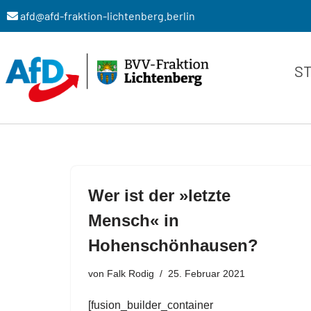
afd@afd-fraktion-lichtenberg.berlin
Zum
Inhalt
S
springen
Wer ist der »letzte
Mensch« in
Hohenschönhausen?
von
Falk Rodig
25. Februar 2021
[fusion_builder_container