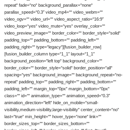
repeat“ fade=“no“ background_parallax=“none“
parallax_speed=“0.3″ video_mp4=““ video_webm=““
video_ogv=““ video_url=““ video_aspect_ratio=“16:9″
video_loop=“yes“ video_mute=“yes“ overlay_color=““
video_preview_image=““ border_color=““ border_style=“solid“
padding_top=““ padding_bottom=““ padding_left=““
padding_right=““ type=“legacy“][fusion_builder_row]
[fusion_builder_column type=“1_1″ layout=“1_1″
background_position=“left top“ background_color=““
border_color=““ border_style=“solid“ border_position=“all“
spacing=“yes“ background_image=““ background_repeat=“no-
repeat“ padding_top=““ padding_right=““ padding_bottom=““
padding_left=““ margin_top=“0px“ margin_bottom=“0px“
class=““ id=““ animation_type=““ animation_speed=“0.3″
animation_direction=“left“ hide_on_mobile=“small-
visibility,medium-visibility,large-visibility“ center_content=“no“
last=“true“ min_height=““ hover_type=“none“ link=““
border_sizes_top=““ border_sizes_bottom=““