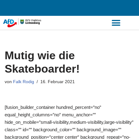
Zum
Inhalt
springen
Mutig wie die
Skateboarder!
von
Falk Rodig
16. Februar 2021
[fusion_builder_container hundred_percent=“no“
equal_height_columns=“no“ menu_anchor=““
hide_on_mobile=“small-visibility,medium-visibility,large-visibility“
class=““ id=““ background_color=““ background_image=““
background_position=“center center“ background_repeat=“no-