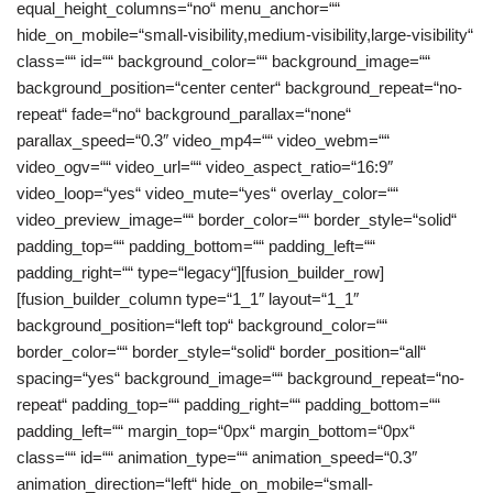
equal_height_columns=“no“ menu_anchor=““
hide_on_mobile=“small-visibility,medium-visibility,large-visibility“
class=““ id=““ background_color=““ background_image=““
background_position=“center center“ background_repeat=“no-
repeat“ fade=“no“ background_parallax=“none“
parallax_speed=“0.3″ video_mp4=““ video_webm=““
video_ogv=““ video_url=““ video_aspect_ratio=“16:9″
video_loop=“yes“ video_mute=“yes“ overlay_color=““
video_preview_image=““ border_color=““ border_style=“solid“
padding_top=““ padding_bottom=““ padding_left=““
padding_right=““ type=“legacy“][fusion_builder_row]
[fusion_builder_column type=“1_1″ layout=“1_1″
background_position=“left top“ background_color=““
border_color=““ border_style=“solid“ border_position=“all“
spacing=“yes“ background_image=““ background_repeat=“no-
repeat“ padding_top=““ padding_right=““ padding_bottom=““
padding_left=““ margin_top=“0px“ margin_bottom=“0px“
class=““ id=““ animation_type=““ animation_speed=“0.3″
animation_direction=“left“ hide_on_mobile=“small-