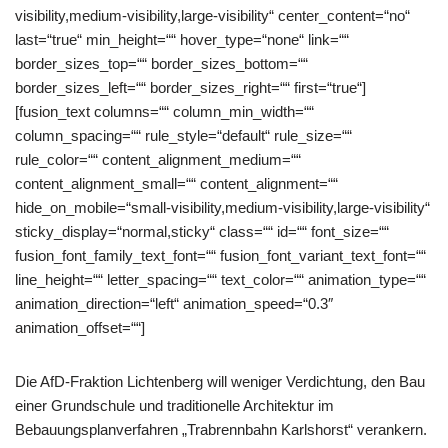
visibility,medium-visibility,large-visibility“ center_content=“no“
last=“true“ min_height=““ hover_type=“none“ link=““
border_sizes_top=““ border_sizes_bottom=““
border_sizes_left=““ border_sizes_right=““ first=“true“]
[fusion_text columns=““ column_min_width=““
column_spacing=““ rule_style=“default“ rule_size=““
rule_color=““ content_alignment_medium=““
content_alignment_small=““ content_alignment=““
hide_on_mobile=“small-visibility,medium-visibility,large-visibility“
sticky_display=“normal,sticky“ class=““ id=““ font_size=““
fusion_font_family_text_font=““ fusion_font_variant_text_font=““
line_height=““ letter_spacing=““ text_color=““ animation_type=““
animation_direction=“left“ animation_speed=“0.3″
animation_offset=““]
Die AfD-Fraktion Lichtenberg will weniger Verdichtung, den Bau
einer Grundschule und traditionelle Architektur im
Bebauungsplanverfahren „Trabrennbahn Karlshorst“ verankern.