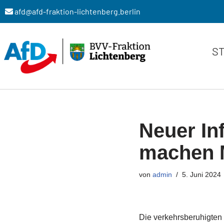
afd@afd-fraktion-lichtenberg.berlin
Zum
Inhalt
S
springen
Neuer Inf
machen M
von
admin
5. Juni 2024
Die verkehrsberuhigten 