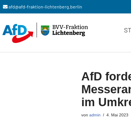
afd@afd-fraktion-lichtenberg.berlin
Zum
Inhalt
S
springen
AfD ford
Messeran
im Umkre
von
admin
4. Mai 2023