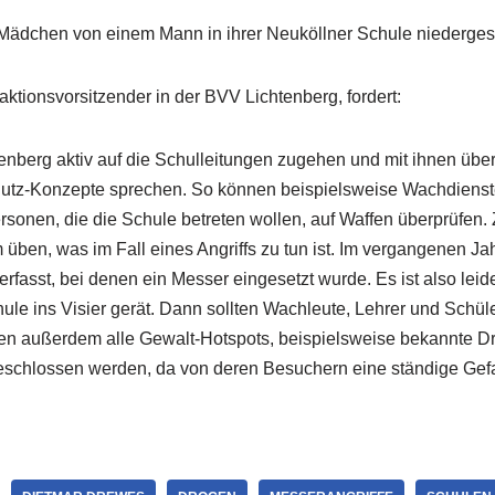
Mädchen von einem Mann in ihrer Neuköllner Schule niederge
raktionsvorsitzender in der BVV Lichtenberg, fordert:
chtenberg aktiv auf die Schulleitungen zugehen und mit ihnen übe
hutz-Konzepte sprechen. So können beispielsweise Wachdienst
rsonen, die die Schule betreten wollen, auf Waffen überprüfen
ben, was im Fall eines Angriffs zu tun ist. Im vergangenen Jahr
 erfasst, bei denen ein Messer eingesetzt wurde. Es ist also leid
hule ins Visier gerät. Dann sollten Wachleute, Lehrer und Schüle
n außerdem alle Gewalt-Hotspots, beispielsweise bekannte D
schlossen werden, da von deren Besuchern eine ständige Gefah