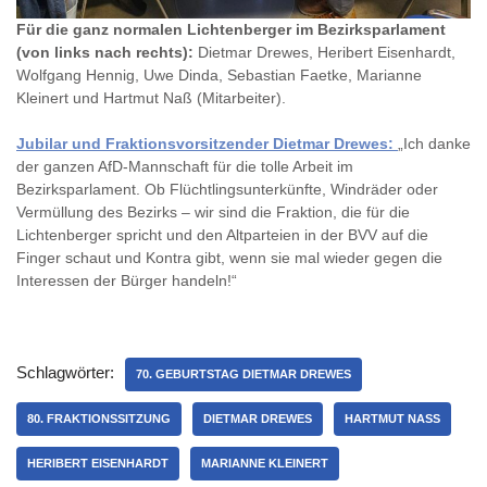
Für die ganz normalen Lichtenberger im Bezirksparlament
(von links nach rechts):
Dietmar Drewes, Heribert Eisenhardt,
Wolfgang Hennig, Uwe Dinda, Sebastian Faetke, Marianne
Kleinert und Hartmut Naß (Mitarbeiter).
Jubilar und Fraktionsvorsitzender Dietmar Drewes:
„Ich danke
der ganzen AfD-Mannschaft für die tolle Arbeit im
Bezirksparlament. Ob Flüchtlingsunterkünfte, Windräder oder
Vermüllung des Bezirks – wir sind die Fraktion, die für die
Lichtenberger spricht und den Altparteien in der BVV auf die
Finger schaut und Kontra gibt, wenn sie mal wieder gegen die
Interessen der Bürger handeln!“
Schlagwörter:
70. GEBURTSTAG DIETMAR DREWES
80. FRAKTIONSSITZUNG
DIETMAR DREWES
HARTMUT NASS
HERIBERT EISENHARDT
MARIANNE KLEINERT