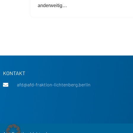
anderweitig…
KONTAKT
afd@afd-fraktion-lichtenberg.berlin