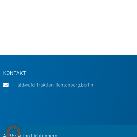
KONTAKT
afd@afd-fraktion-lichtenberg.berlin
AfD Fraktion Lichtenberg