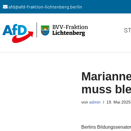
afd@afd-fraktion-lichtenberg.berlin
Zum
Inhalt
S
springen
Marianne
muss ble
von
admin
19. Mai 2025
Berlins Bildungssenato