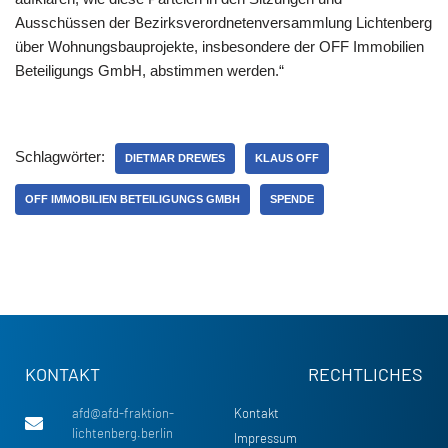
Ausschüssen der Bezirksverordnetenversammlung Lichtenberg
über Wohnungsbauprojekte, insbesondere der OFF Immobilien
Beteiligungs GmbH, abstimmen werden.“
Schlagwörter:
DIETMAR DREWES
KLAUS OFF
OFF IMMOBILIEN BETEILIGUNGS GMBH
SPENDE
KONTAKT
RECHTLICHES
afd@afd-fraktion-
Kontakt
lichtenberg.berlin
Impressum