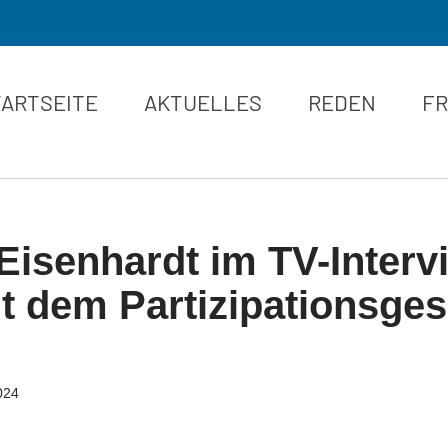
TARTSEITE
AKTUELLES
REDEN
FR
 Eisenhardt im TV-Inter
it dem Partizipationsges
024