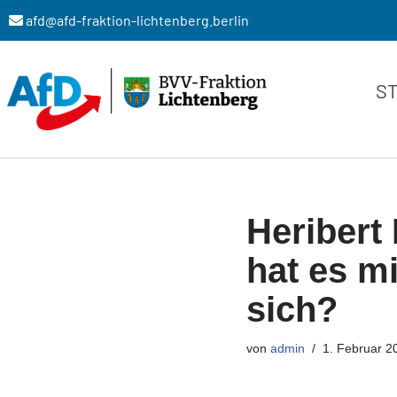
afd@afd-fraktion-lichtenberg.berlin
Zum
Inhalt
S
springen
Heribert
hat es m
sich?
von
admin
1. Februar 2